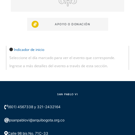
APOYO O DONACIÓN
Indicador de inicio
Seleccione el día marcado para ver el evento que corresponde.
Ingrese a más detalles del evento a través de esta sección.
SAN PABLO VI
(601) 4567338 y 321-2432164
psanpablovi@arquibogota.org.co
Calle 98 bis No. 71C-33