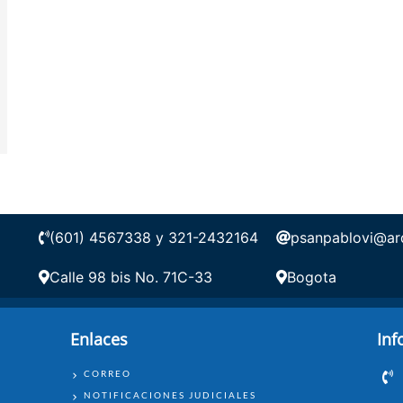
(601) 4567338 y 321-2432164
psanpablovi@ar
Calle 98 bis No. 71C-33
Bogota
Enlaces
Inf
ENLACES
CORREO
NOTIFICACIONES JUDICIALES